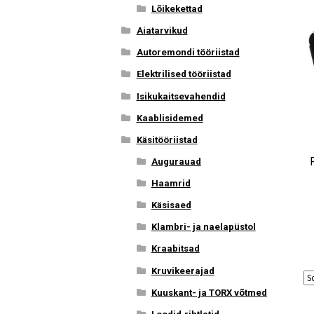
Lõikekettad
Aiatarvikud
Autoremondi tööriistad
Elektrilised tööriistad
Isikukaitsevahendid
Kaablisidemed
Käsitööriistad
Augurauad
Haamrid
Käsisaed
Klambri- ja naelapüstol
Kraabitsad
Kruvikeerajad
Kuuskant- ja TORX võtmed