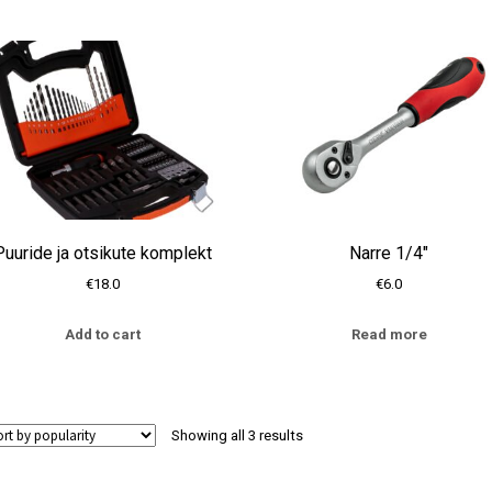
by
average
rating
Puuride ja otsikute komplekt
Narre 1/4″
€
18.0
€
6.0
Add to cart
Read more
Sorted
Showing all 3 results
by
average