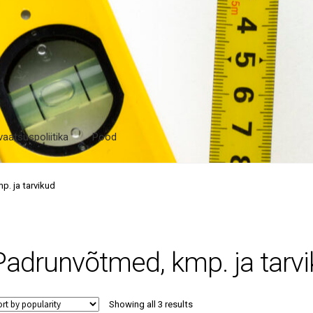
vaatsuspoliitika
Pood
. ja tarvikud
Padrunvõtmed, kmp. ja tarv
Sorted
Showing all 3 results