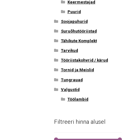
Keermestajad
Puurid
Soojapuhurid
Suruõhutööriistad
Tähikute Komplekt
Tarvikud
Tööriistakohvrid / kärud
Tornid ja Meislid
Tungrauad
Valgustid
Töölambid
Filtreeri hinna alusel