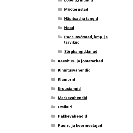
Loodid,rihtlatid
Mõõteriistad
Näpitsad ja tangid
Noad
Padrunvõtmed, kmp. ja
tarvikud
Sõrgkangid,kiilud
Keevitus- ja jootetarbed
Kinnitusvahendid
Klambrid
Kruustangid
Märkevahendid
Otsikud
Pakkevahendid
Puurid ja keermestajad