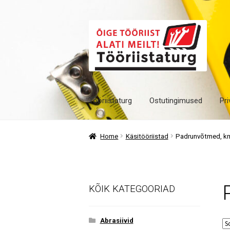
Skip
Skip
to
to
navigation
content
Tööriistaturg
Ostutingimused
Pri
Home
Käsitööriistad
Padrunvõtmed, kmp
KÕIK KATEGOORIAD
Abrasiivid