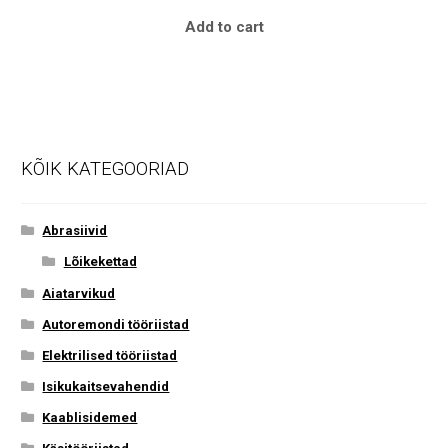
Add to cart
KÕIK KATEGOORIAD
Abrasiivid
Lõikekettad
Aiatarvikud
Autoremondi tööriistad
Elektrilised tööriistad
Isikukaitsevahendid
Kaablisidemed