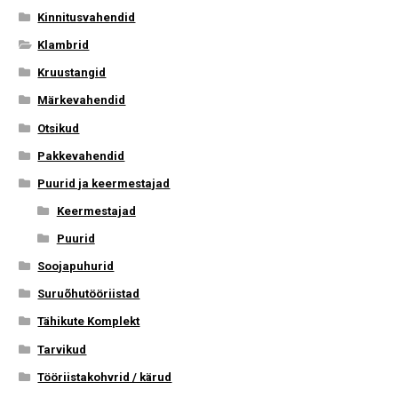
Kinnitusvahendid
Klambrid
Kruustangid
Märkevahendid
Otsikud
Pakkevahendid
Puurid ja keermestajad
Keermestajad
Puurid
Soojapuhurid
Suruõhutööriistad
Tähikute Komplekt
Tarvikud
Tööriistakohvrid / kärud