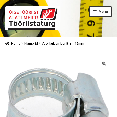
Skip
Skip
Menu
to
to
navigation
content
Home
Klambrid
Voolikuklamber 8mm-12mm