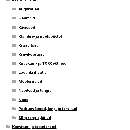
Käsitööriistad
Augurauad
Haamrid
Käsisaed
Klambri- ja naelapüstol
Kraabitsad
Kruvikeerajad
Kuuskant- ja TORX võtmed
Loodid,rihtlatid
Mõõteriistad
Näpitsad ja tangid
Noad
Padrunvõtmed, kmp. ja tarvikud
Sõrgkangid,kiilud
Keevitus- ja jootetarbed