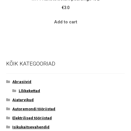
€
3.0
Add to cart
KÕIK KATEGOORIAD
Abrasiivid
Lõikekettad
Aiatarvikud
Autoremondi tööriistad
Elektrilised tööriistad
Isikukaitsevahendid