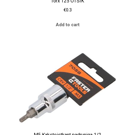
Torx T25 OTSIK
€
0.3
Add to cart
M5 Kaksteistkant padruniga 1/2