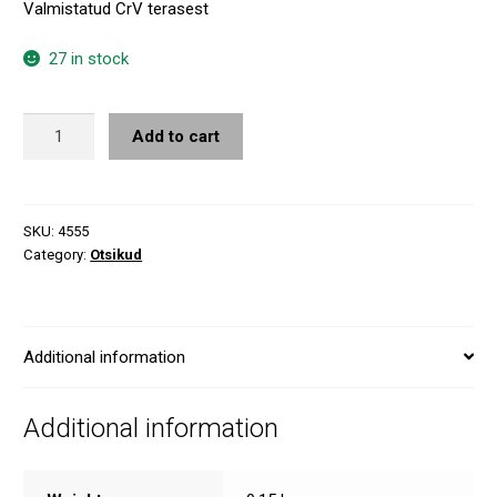
Valmistatud CrV terasest
27 in stock
Torx
Add to cart
T15
OTSIK
quantity
SKU:
4555
Category:
Otsikud
Additional information
Additional information