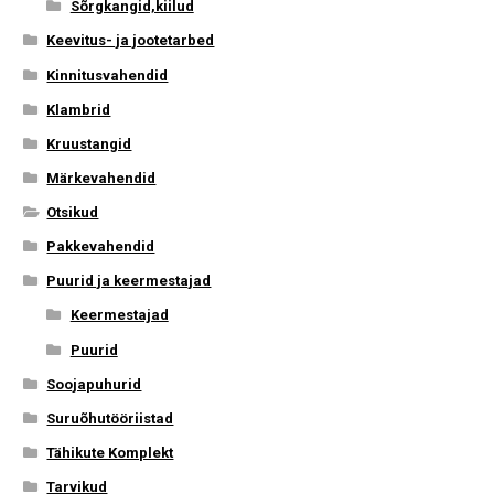
Sõrgkangid,kiilud
Keevitus- ja jootetarbed
Kinnitusvahendid
Klambrid
Kruustangid
Märkevahendid
Otsikud
Pakkevahendid
Puurid ja keermestajad
Keermestajad
Puurid
Soojapuhurid
Suruõhutööriistad
Tähikute Komplekt
Tarvikud