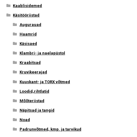
Kaablisidemed
Käsitööriistad
Augurauad
Haamrid
Käsisaed
Klambri- ja naelapüstol
Kraabitsad
Kruvikeerajad
Kuuskant- ja TORX võtmed
Loodid,rihtlatid
Mõõteriistad
Näpitsad ja tangid
Noad
Padrunvõtmed, kmp. ja tarvikud