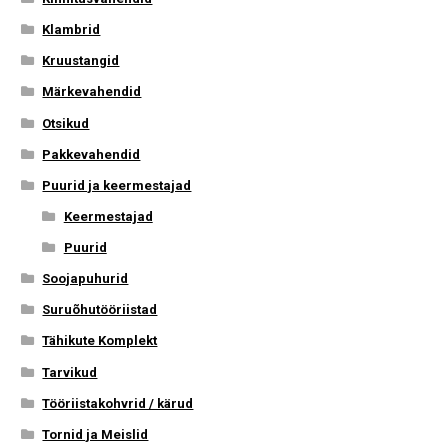
Klambrid
Kruustangid
Märkevahendid
Otsikud
Pakkevahendid
Puurid ja keermestajad
Keermestajad
Puurid
Soojapuhurid
Suruõhutööriistad
Tähikute Komplekt
Tarvikud
Tööriistakohvrid / kärud
Tornid ja Meislid