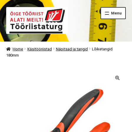
Skip
Skip
Menu
to
to
navigation
content
Home
Käsitööriistad
Näpitsad ja tangid
Lõiketangid
180mm