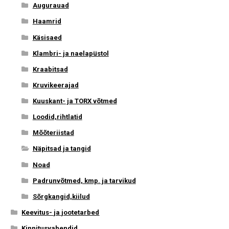
Augurauad
Haamrid
Käsisaed
Klambri- ja naelapüstol
Kraabitsad
Kruvikeerajad
Kuuskant- ja TORX võtmed
Loodid,rihtlatid
Mõõteriistad
Näpitsad ja tangid
Noad
Padrunvõtmed, kmp. ja tarvikud
Sõrgkangid,kiilud
Keevitus- ja jootetarbed
Kinnitusvahendid